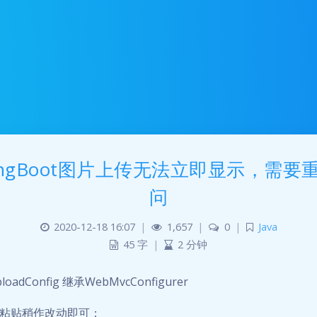
ringBoot图片上传无法立即显示，需要
问
2020-12-18 16:07
|
1,657
|
0
|
Java
45 字
|
2 分钟
oadConfig 继承WebMvcConfigurer
粘贴稍作改动即可：