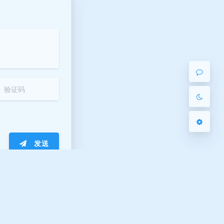
Sans Serif
Serif
浅阴影
深阴影
关闭
日落
暗化
灰度
发送
 ᐛ 」∠)＿
下一篇