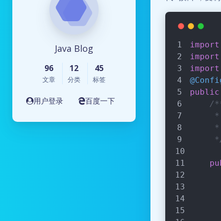
import
Java Blog
import
96
12
45
import
文章
分类
标签
@Confi
public
用户登录
百度一下
/*
    
    
     *
pu
      