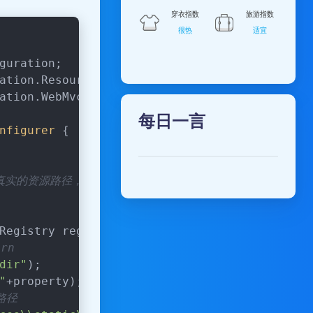
guration;
ation.ResourceHandlerRegistry;
ation.WebMvcConfigurer;
每日一言
nfigurer
{
露真实的资源路径，需要配置虚拟路径映射访问。
Registry registry
)
 {
rn
dir"
);
"
+property);
路径