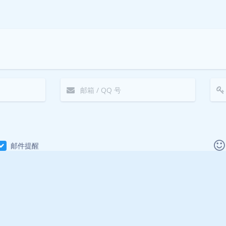
邮件提醒
|´・ω・)ノ
ヾ(≧∇≦*)ゝ
(☆ω☆)
（╯‵□′）╯︵┴─┴
￣﹃￣
(/ω＼)
∠(
(๑•̀ㅁ•́ฅ)
→_→
୧(๑•̀⌄•́๑)૭
٩(ˊᗜˋ*)و