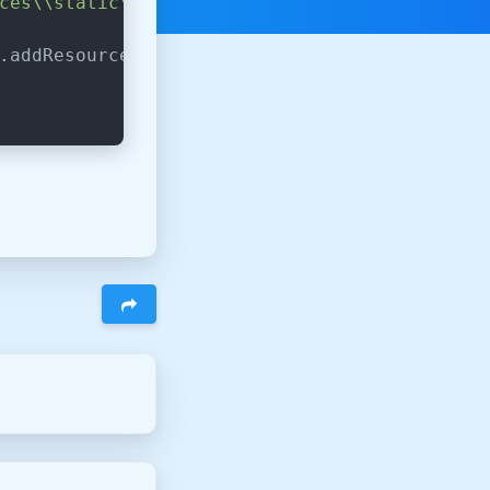
ces\\static\\printImg\\"
;
.addResourceLocations(
"file:"
+path);
暗黑模式