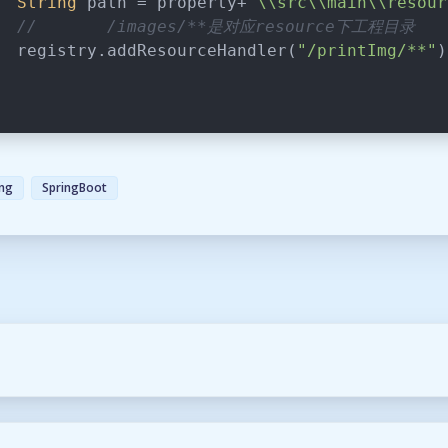
String
 path = property+
"\\src\\main\\resour
//       /images/**是对应resource下工程目录
  registry.addResourceHandler(
"/printImg/**"
)
ing
SpringBoot
豆