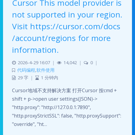
Cursor This model provider is
not supported in your region.
Visit https://cursor.com/docs
/account/regions for more
information.
2026-4-29 16:07
|
14,042
|
0
|
代码编程
,
软件使用
29 字
|
1 分钟内
Cursor地域不支持解决方案 打开Cursor 按cmd +
shift + p->open user settings(JSON)->
"http.proxy": "http://127.0.0.1:7890",
"http.proxyStrictSSL": false, "http.proxySupport":
"override", "ht…