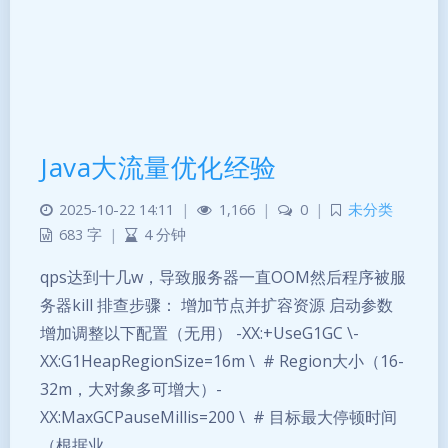
Java大流量优化经验
2025-10-22 14:11
|
1,166
|
0
|
未分类
683 字
|
4 分钟
qps达到十几w，导致服务器一直OOM然后程序被服
务器kill 排查步骤： 增加节点并扩容资源 启动参数
增加调整以下配置（无用） -XX:+UseG1GC \-
XX:G1HeapRegionSize=16m \ # Region大小（16-
32m，大对象多可增大）-
XX:MaxGCPauseMillis=200 \ # 目标最大停顿时间
（根据业…