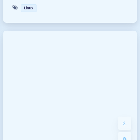
Linux
暗黑模式
Sans Serif
Serif
浅阴影
深阴影
关闭
日落
暗化
灰度