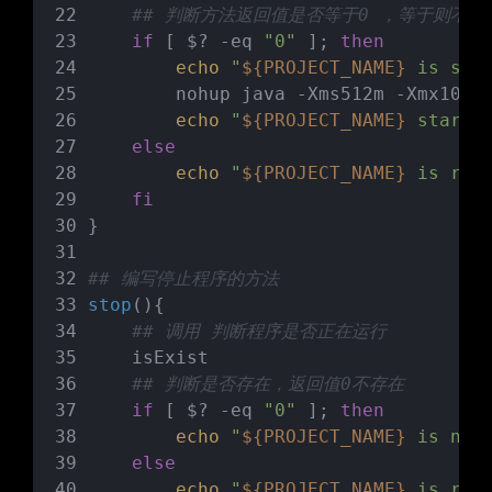
## 判断方法返回值是否等于0 ，等于则不存
if
 [ $? -eq 
"0"
 ]; 
then
echo
"
${PROJECT_NAME}
 is sta
        nohup java -Xms512m -Xmx1024
echo
"
${PROJECT_NAME}
 startu
else
echo
"
${PROJECT_NAME}
 is run
fi
}
## 编写停止程序的方法
stop
(){
## 调用 判断程序是否正在运行
    isExist
## 判断是否存在，返回值0不存在
if
 [ $? -eq 
"0"
 ]; 
then
echo
"
${PROJECT_NAME}
 is not
else
echo
"
${PROJECT_NAME}
 is run