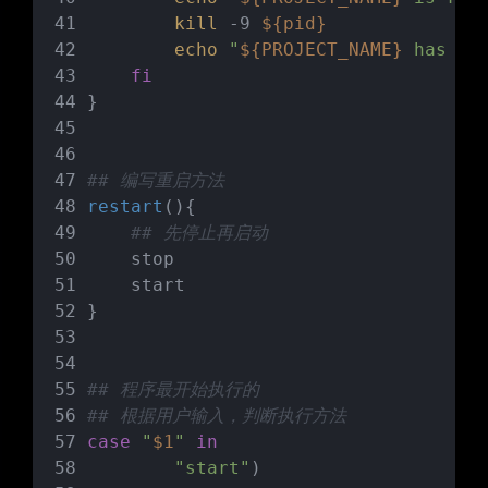
kill
 -9 
${pid}
echo
"
${PROJECT_NAME}
 has be
fi
}
## 编写重启方法
restart
(){
## 先停止再启动
    stop
    start
}
## 程序最开始执行的
## 根据用户输入，判断执行方法
case
"
$1
"
in
"start"
)