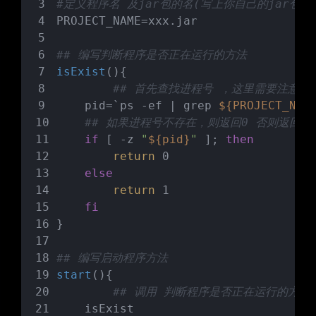
#定义程序名 及jar包的名(写上你自己的jar包)
PROJECT_NAME=xxx.jar
## 编写判断程序是否正在运行的方法
isExist
(){
## 首先查找进程号 ，这里需要注意一下
    pid=`ps -ef | grep 
${PROJECT_NAM
## 如果进程号不存在，则返回0 否则返回1
if
 [ -z 
"
${pid}
"
 ]; 
then
return
 0
else
return
 1
fi
}
## 编写启动程序方法
start
(){
## 调用 判断程序是否正在运行的方法
    isExist