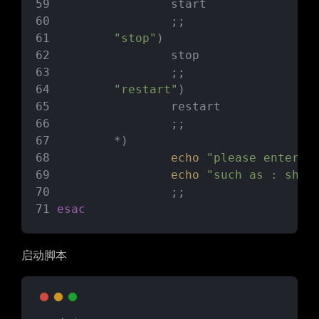
                start
                ;;
"stop"
)
                stop
                ;;
"restart"
)
                restart
                ;;
        *)
echo
"please enter t
echo
"such as : sh s
                ;;
esac
暗黑模式
启动脚本
Sans Serif
Serif
浅阴影
深阴影