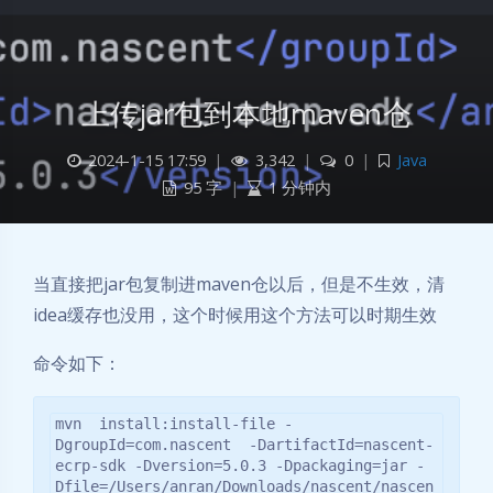
上传jar包到本地maven仓
2024-1-15 17:59
|
3,342
|
0
|
Java
95 字
|
1 分钟内
当直接把jar包复制进maven仓以后，但是不生效，清
idea缓存也没用，这个时候用这个方法可以时期生效
命令如下：
mvn  install:install-file -
DgroupId=com.nascent  -DartifactId=nascent-
ecrp-sdk -Dversion=5.0.3 -Dpackaging=jar -
Dfile=/Users/anran/Downloads/nascent/nascen