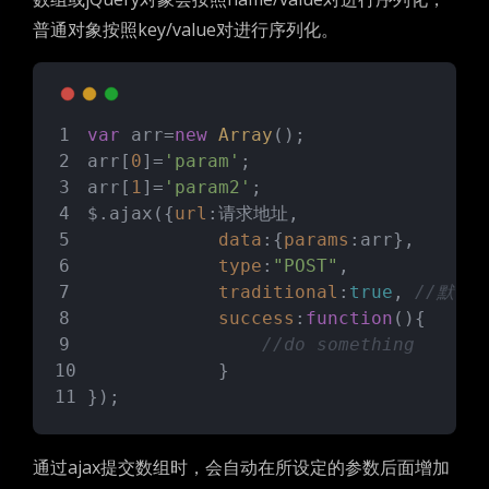
普通对象按照key/value对进行序列化。
var
 arr=
new
Array
();
arr[
0
]=
'param'
;
arr[
1
]=
'param2'
;
$.ajax({
url
:请求地址,
data
:{
params
:arr},
type
:
"POST"
,
traditional
:
true
, 
//默认fa
success
:
function
(
)
{
//do something
            }
});
通过ajax提交数组时，会自动在所设定的参数后面增加