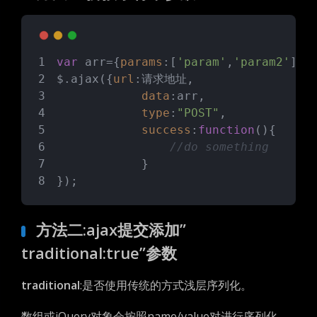
var
 arr={
params
:[
'param'
,
'param2'
]};
$.ajax({
url
:请求地址,
data
:arr,
type
:
"POST"
,
success
:
function
(
)
{
//do something
            }
});
方法二:ajax提交添加”
traditional:true”参数
traditional
:是否使用传统的方式浅层序列化。
数组或jQuery对象会按照name/value对进行序列化，