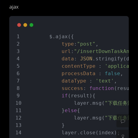
ajax
        $.ajax({
type
:
"post"
,
url
:
"/insertDownTaskAndP
data
: 
JSON
.stringify(dat
contentType
 : 
'applicati
processData
 : 
false
,
暗黑模式
dataType
 : 
'text'
,
success
: 
function
(
result
Sans Serif
Serif
if
(result){
                layer.msg(
"下载任务添加
浅阴影
深阴影
            }
else
{
                layer.msg(
"下载任务添加
            }
关闭
日落
暗化
灰度
            layer.close(index);