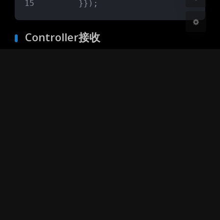
        }});
Controller接收
@PostMapping
(value = 
"/insertDow
    public boolean insertDownTaskAnd
return
downTaskService
.inser
    }
Java
JavaScript