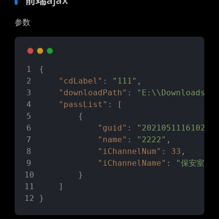
参数
{
"cdLabel"
: 
"111"
,
"downloadPath"
: 
"E:\\Downloads"
,
"passList"
: [
        {
"guid"
: 
"20210511161029-
"name"
: 
"2222"
,
"iChannelNum"
: 
33
,
"iChannelName"
: 
"保安室西"
        }
    ]
}