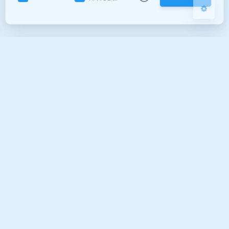
|´・ω・)ノ
ヾ(≧∇≦*)ゝ
(☆ω☆)
（╯‵□′）╯︵┴─┴
￣﹃￣
(/ω＼)
上一篇
下一篇
∠( ᐛ 」∠)＿
(๑•̀ㅁ•́ฅ)
→_→
Java判断两个对象所有
MySql自增ID主键删除
୧(๑•̀⌄•́๑)૭
٩(ˊᗜˋ*)و
(ノ°ο°)ノ
的值是否相同
数据后，新增数据又
(´இ皿இ｀)
⌇●﹏●⌇
(ฅ´ω`ฅ)
再次出现该ID的问题
(╯°A°)╯︵○○○
φ(￣∇￣o)
ヾ(´･ ･｀｡)ノ"
( ง ᵒ̌皿ᵒ̌)ง⁼³₌₃
(ó﹏ò｡)
Σ(っ °Д °;)っ
( ,,´･ω･)ﾉ"(´っω･｀｡)
推荐文章
╮(╯▽╰)╭
o(*////▽////*)q
＞﹏＜
( ๑´•ω•) "(ㆆᴗㆆ)
Java大流量优化经验
上传jar包到本地
拷
maven仓
到