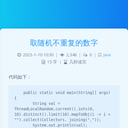
取随机不重复的数字
2023-1-10 10:30
|
2,348
|
0
|
Java
15 字
|
几秒读完
代码如下：
    public static void main(String[] args) 
{

        String val = 
ThreadLocalRandom.current().ints(0, 
10).distinct().limit(10).mapToObj(i -> i + 
"").collect(Collectors. joining(","));

        System.out.println(val);
