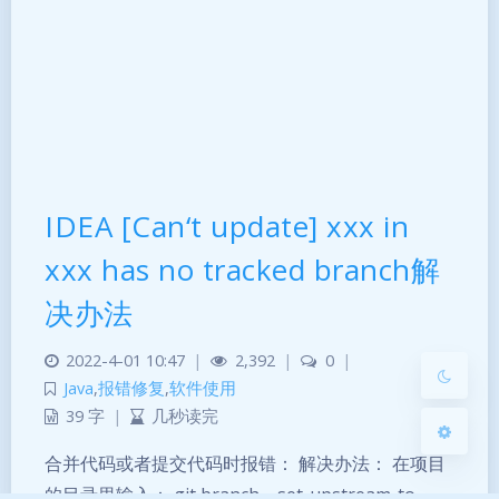
暗黑模式
IDEA [Can‘t update] xxx in
Sans Serif
Serif
xxx has no tracked branch解
浅阴影
深阴影
决办法
关闭
日落
暗化
灰度
2022-4-01 10:47
|
2,392
|
0
|
Java
,
报错修复
,
软件使用
39 字
|
几秒读完
合并代码或者提交代码时报错： 解决办法： 在项目
的目录里输入： git branch --set-upstream-to