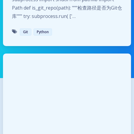
Path def is_git_repo(path): """检查路径是否为Git仓
库""" try: subprocess.run( ['…
Git
Python