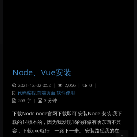
Node、Vue安装
暗黑模式
2021-12-02 0:52
|
2,056
|
0
|
代码编程
,
前端页面
,
软件使用
Sans Serif
Serif
553 字
|
3 分钟
浅阴影
深阴影
下载Node node官网下载即可 安装Node 安装 我下
载的14版本的，因为我发现16的好像有啥东西不兼
关闭
日落
暗化
灰度
容，下载exe就行，一路下一步。 安装路径我的在