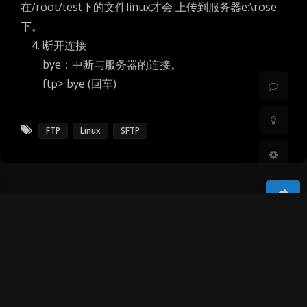
在/root/test下的文件linux才会 上传到服务器e:\rose
下。
Sans Serif
Serif
4. 断开连接
浅阴影
深阴影
bye：中断与服务器的连接。
ftp> bye (回车)
关闭
日落
暗化
灰度
FTP
Linux
SFTP
豆
暂无评论