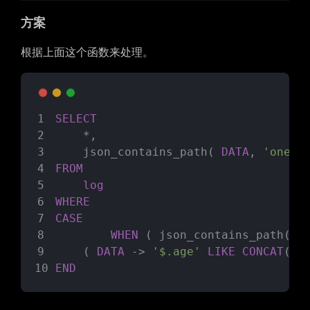
方案
根据上面这个函数来处理。
SELECT
	*,
	json_contains_path( 
DATA
, 
'one'
,
FROM
log
WHERE
CASE
WHEN
 ( json_contains_path( 
D
	( 
DATA
 -> 
'$.age'
LIKE
CONCAT
( 
'
END