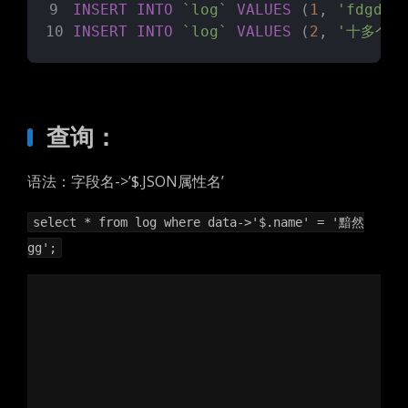
INSERT
INTO
`log`
VALUES
 (
1
, 
'fdgdfg
INSERT
INTO
`log`
VALUES
 (
2
, 
'十多个水
查询：
语法：字段名->’$.JSON属性名’
select * from log where data->'$.name' = '黯然
gg';