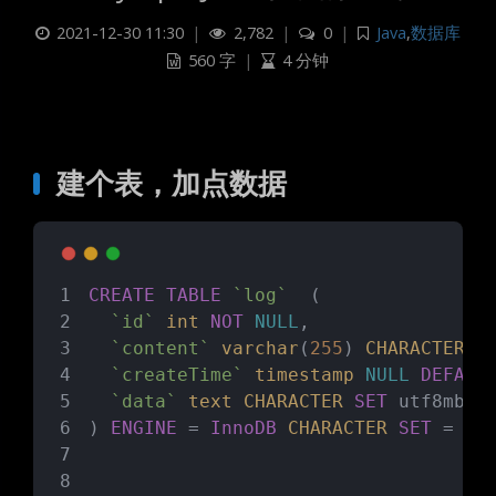
2021-12-30 11:30
|
2,782
|
0
|
Java
,
数据库
560 字
|
4 分钟
建个表，加点数据
CREATE
TABLE
`log`
  (
`id`
int
NOT
NULL
,
`content`
varchar
(
255
) 
CHARACTER
S
`createTime`
timestamp
NULL
DEFAUL
`data`
text
CHARACTER
SET
 utf8mb4 
) 
ENGINE
 = 
InnoDB
CHARACTER
SET
 = ut