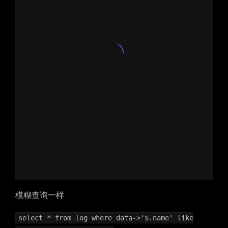
模糊查询一样
select * from log where data->'$.name' like