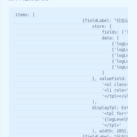
items: [

                            {fieldLabel: "日志记录级别
                                store: {

                                    fields: ['logLe
                                    data: [

                                        {'logLeve
                                        {'logLeve
                                        {'logLeve
                                        {'logLev
                                        {'logLev
                                    ]

                                }, valueField: 'lo
                                    '<ul class="x-l
                                    '<li role="opt
                                    '</tpl></ul>'

                                ),

                                displayTpl: Ext.cre
                                    '<tpl for=".">'
                                    '{logLevelName}
                                    '</tpl>'

                                ), width: 285},

                            {fieldLabel: "日志清理周期"