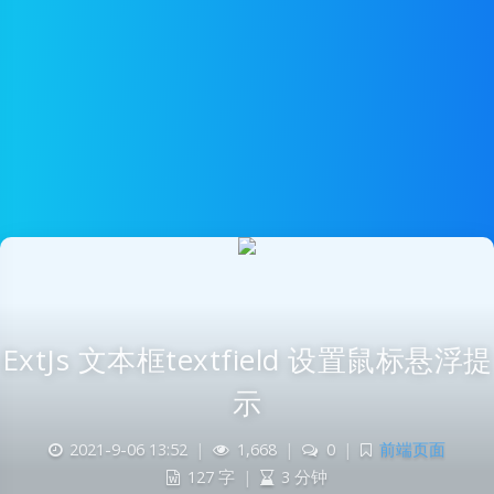
ExtJs 文本框textfield 设置鼠标悬浮提
示
2021-9-06 13:52
|
1,668
|
0
|
前端页面
127 字
|
3 分钟