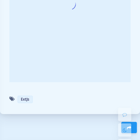
暗黑模式
Sans Serif
Serif
ExtJs
浅阴影
深阴影
关闭
日落
暗化
灰度