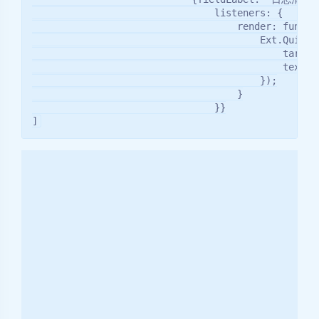
                                listeners: {

                                    render: functio
                                        Ext.QuickTi
                                            target:
                                            
                                        });

                                    }

                                }}

]